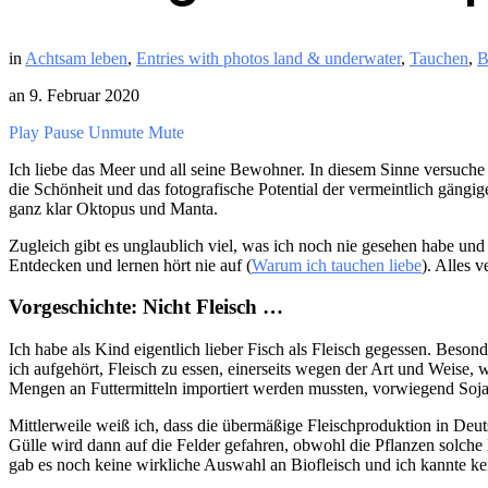
in
Achtsam leben
,
Entries with photos land & underwater
,
Tauchen
,
B
an
9. Februar 2020
Play
Pause
Unmute
Mute
Ich liebe das Meer und all seine Bewohner. In diesem Sinne versu
die Schönheit und das fotografische Potential der vermeintlich gän
ganz klar Oktopus und Manta.
Zugleich gibt es unglaublich viel, was ich noch nie gesehen habe und
Entdecken und lernen hört nie auf (
Warum ich tauchen liebe
). Alles 
Vorgeschichte: Nicht Fleisch …
Ich habe als Kind eigentlich lieber Fisch als Fleisch gegessen. Beso
ich aufgehört, Fleisch zu essen, einerseits wegen der Art und Weise, w
Mengen an Futtermitteln importiert werden mussten, vorwiegend Soj
Mittlerweile weiß ich, dass die übermäßige Fleischproduktion in Deu
Gülle wird dann auf die Felder gefahren, obwohl die Pflanzen solc
gab es noch keine wirkliche Auswahl an Biofleisch und ich kannte kein