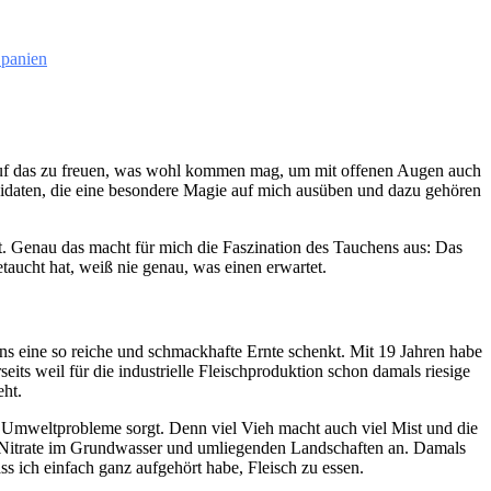
panien
auf das zu freuen, was wohl kommen mag, um mit offenen Augen auch
didaten, die eine besondere Magie auf mich ausüben und dazu gehören
rt. Genau das macht für mich die Faszination des Tauchens aus: Das
etaucht hat, weiß nie genau, was einen erwartet.
uns eine so reiche und schmackhafte Ernte schenkt. Mit 19 Jahren habe
eits weil für die industrielle Fleischproduktion schon damals riesige
ht.
e Umweltprobleme sorgt. Denn viel Vieh macht auch viel Mist und die
o Nitrate im Grundwasser und umliegenden Landschaften an. Damals
ss ich einfach ganz aufgehört habe, Fleisch zu essen.