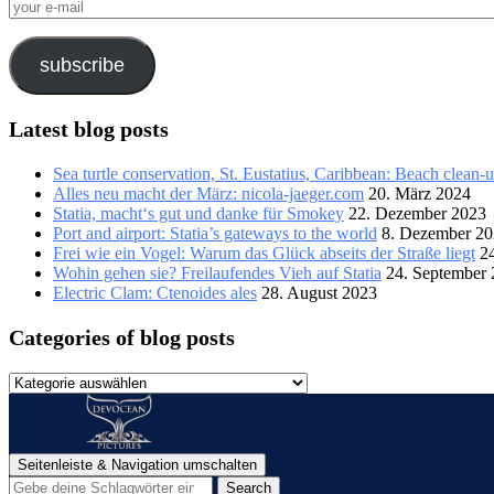
your
e-
mail
subscribe
Latest blog posts
Sea turtle conservation, St. Eustatius, Caribbean: Beach clean-
Alles neu macht der März: nicola-jaeger.com
20. März 2024
Statia, macht‘s gut und danke für Smokey
22. Dezember 2023
Port and airport: Statia’s gateways to the world
8. Dezember 2
Frei wie ein Vogel: Warum das Glück abseits der Straße liegt
2
Wohin gehen sie? Freilaufendes Vieh auf Statia
24. September
Electric Clam: Ctenoides ales
28. August 2023
Categories of blog posts
Categories
of
blog
posts
Seitenleiste & Navigation umschalten