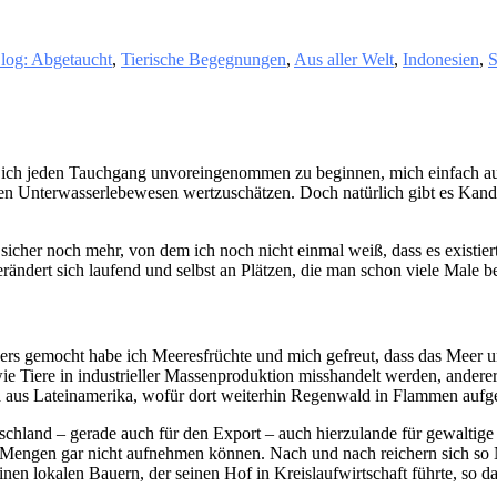
log: Abgetaucht
,
Tierische Begegnungen
,
Aus aller Welt
,
Indonesien
,
S
che ich jeden Tauchgang unvoreingenommen zu beginnen, mich einfach 
gigen Unterwasserlebewesen wertzuschätzen. Doch natürlich gibt es Kan
 sicher noch mehr, von dem ich noch nicht einmal weiß, dass es existie
verändert sich laufend und selbst an Plätzen, die man schon viele Male b
nders gemocht habe ich Meeresfrüchte und mich gefreut, dass das Meer 
ie Tiere in industrieller Massenproduktion misshandelt werden, anderers
a aus Lateinamerika, wofür dort weiterhin Regenwald in Flammen aufge
tschland – gerade auch für den Export – auch hierzulande für gewaltig
he Mengen gar nicht aufnehmen können. Nach und nach reichern sich s
en lokalen Bauern, der seinen Hof in Kreislaufwirtschaft führte, so da