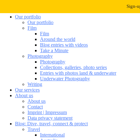
Navigation umschalten
Sign-u
Our portfolio
Our portfolio
Film
Film
Around the world
Blog entries with videos
Take a Minute
Photography
Photography
Collections, galleries, photo series
Entries with photos land & underwater
Underwater Photography
Writing
Our services
About us
About us
Contact
Imprint | Impressum
Data privacy statement
Blog: Dive, travel, connect & protect
Travel
International