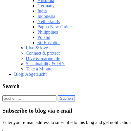
Australia
Germany
India
Indonesia
Netherlands
Papua New Guinea
Philippines
Poland
St. Eustatius
Live & love
Connect & protect
Dive & marine life
Sustainability & DIY
Take a Minute
Blog: Abgetaucht
Search
Suchen
nach:
Subscribe to blog via e-mail
Enter your e-mail address to subscribe to this blog and get notificatio