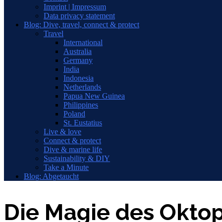
Imprint | Impressum
Data privacy statement
Blog: Dive, travel, connect & protect
Travel
International
Australia
Germany
India
Indonesia
Netherlands
Papua New Guinea
Philippines
Poland
St. Eustatius
Live & love
Connect & protect
Dive & marine life
Sustainability & DIY
Take a Minute
Blog: Abgetaucht
Die Magie des Oktop