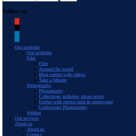
Follow us
youtube
mail
linkedin
Our portfolio
Our portfolio
Film
Film
Around the world
Blog entries with videos
Take a Minute
Photography
Photography
Collections, galleries, photo series
Entries with photos land & underwater
Underwater Photography
Writing
Our services
About us
About us
Contact