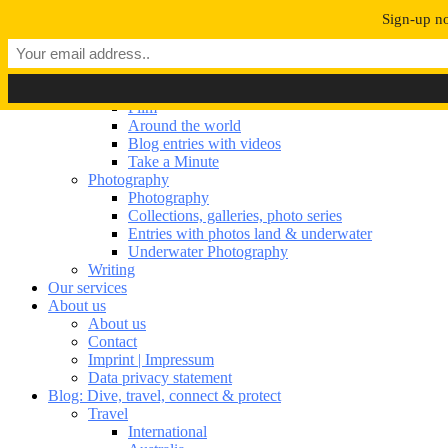
Navigation umschalten
Sign-up no
Our portfolio
Our portfolio
Film
Film
Around the world
Blog entries with videos
Take a Minute
Photography
Photography
Collections, galleries, photo series
Entries with photos land & underwater
Underwater Photography
Writing
Our services
About us
About us
Contact
Imprint | Impressum
Data privacy statement
Blog: Dive, travel, connect & protect
Travel
International