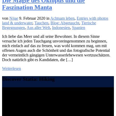
Die Magie des Oktopus und die
Faszination Manta
von
Nijae
9. Februar 2020
in
Achtsam leben
,
Entries with photos
land & underwater
,
Tauchen
,
Blog: Abgetaucht
,
Tierische
Begegnungen
,
Aus aller Welt
,
Indonesien
,
Spanien
Ich liebe das Meer und all seine Bewohner. In diesem Sinne
versuche ich jeden Tauchgang unvoreingenommen zu beginnen,
mich einfach auf das zu freuen, was wohl kommen mag, um mit
offenen Augen auch die Schönheit und das fotografische Potential
der vermeintlich gängigen Unterwasserlebewesen wertzuschätzen.
Doch natürlich gibt es Kandidaten, die […]
Weiterlesen
Discover Statia: Hiking
Video-
Player