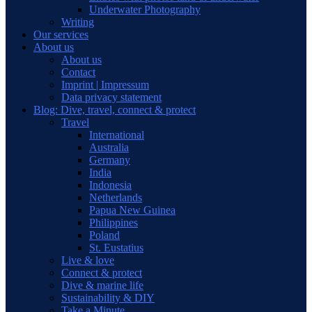
Underwater Photography
Writing
Our services
About us
About us
Contact
Imprint | Impressum
Data privacy statement
Blog: Dive, travel, connect & protect
Travel
International
Australia
Germany
India
Indonesia
Netherlands
Papua New Guinea
Philippines
Poland
St. Eustatius
Live & love
Connect & protect
Dive & marine life
Sustainability & DIY
Take a Minute