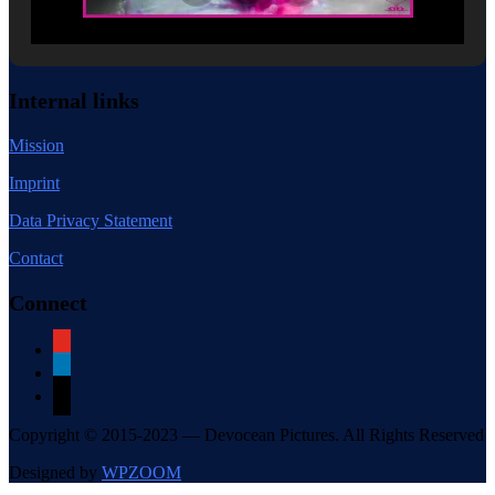
Internal links
Mission
Imprint
Data Privacy Statement
Contact
Connect
youtube
linkedin
mail
Copyright © 2015-2023 — Devocean Pictures. All Rights Reserved
Designed by
WPZOOM