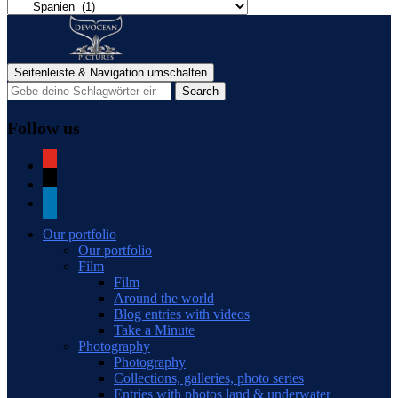
Categories
of
blog
posts
Seitenleiste & Navigation umschalten
Follow us
youtube
mail
linkedin
Our portfolio
Our portfolio
Film
Film
Around the world
Blog entries with videos
Take a Minute
Photography
Photography
Collections, galleries, photo series
Entries with photos land & underwater