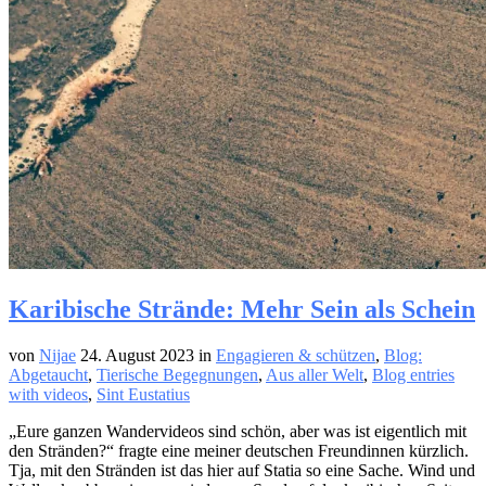
Karibische Strände: Mehr Sein als Schein
von
Nijae
24. August 2023
in
Engagieren & schützen
,
Blog:
Abgetaucht
,
Tierische Begegnungen
,
Aus aller Welt
,
Blog entries
with videos
,
Sint Eustatius
„Eure ganzen Wandervideos sind schön, aber was ist eigentlich mit
den Stränden?“ fragte eine meiner deutschen Freundinnen kürzlich.
Tja, mit den Stränden ist das hier auf Statia so eine Sache. Wind und