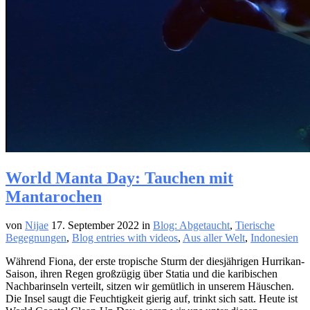
World Manta Day: Tauchen mit
Mantarochen
von
Nijae
17. September 2022
in
Blog: Abgetaucht
,
Tierische
Begegnungen
,
Blog entries with videos
,
Aus aller Welt
,
Indonesien
Während Fiona, der erste tropische Sturm der diesjährigen Hurrikan-
Saison, ihren Regen großzügig über Statia und die karibischen
Nachbarinseln verteilt, sitzen wir gemütlich in unserem Häuschen.
Die Insel saugt die Feuchtigkeit gierig auf, trinkt sich satt. Heute ist