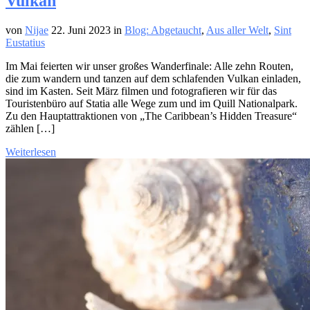
Vulkan
von
Nijae
22. Juni 2023
in
Blog: Abgetaucht
,
Aus aller Welt
,
Sint
Eustatius
Im Mai feierten wir unser großes Wanderfinale: Alle zehn Routen,
die zum wandern und tanzen auf dem schlafenden Vulkan einladen,
sind im Kasten. Seit März filmen und fotografieren wir für das
Touristenbüro auf Statia alle Wege zum und im Quill Nationalpark.
Zu den Hauptattraktionen von „The Caribbean’s Hidden Treasure“
zählen […]
Weiterlesen