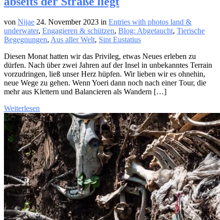
abseits der Straße liegt
von
Nijae
24. November 2023
in
Entries with photos land &
underwater
,
Engagieren & schützen
,
Blog: Abgetaucht
,
Tierische
Begegnungen
,
Aus aller Welt
,
Sint Eustatius
Diesen Monat hatten wir das Privileg, etwas Neues erleben zu
dürfen. Nach über zwei Jahren auf der Insel in unbekanntes Terrain
vorzudringen, ließ unser Herz hüpfen. Wir lieben wir es ohnehin,
neue Wege zu gehen. Wenn Yoeri dann noch nach einer Tour, die
mehr aus Klettern und Balancieren als Wandern […]
Weiterlesen