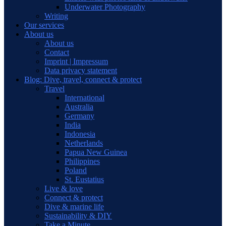
Underwater Photography
Writing
Our services
About us
About us
Contact
Imprint | Impressum
Data privacy statement
Blog: Dive, travel, connect & protect
Travel
International
Australia
Germany
India
Indonesia
Netherlands
Papua New Guinea
Philippines
Poland
St. Eustatius
Live & love
Connect & protect
Dive & marine life
Sustainability & DIY
Take a Minute