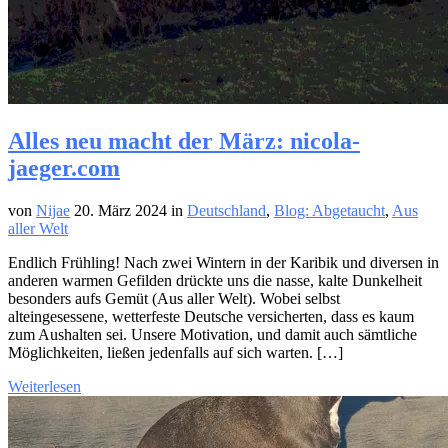
Alles neu macht der März: nicola-
jaeger.com
von
Nijae
20. März 2024
in
Deutschland
,
Blog: Abgetaucht
,
Aus
aller Welt
Endlich Frühling! Nach zwei Wintern in der Karibik und diversen in
anderen warmen Gefilden drückte uns die nasse, kalte Dunkelheit
besonders aufs Gemüt (Aus aller Welt). Wobei selbst
alteingesessene, wetterfeste Deutsche versicherten, dass es kaum
zum Aushalten sei. Unsere Motivation, und damit auch sämtliche
Möglichkeiten, ließen jedenfalls auf sich warten. […]
Weiterlesen