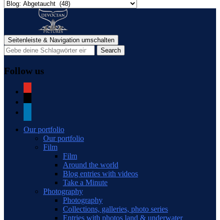
Categories
of
blog
posts
Seitenleiste & Navigation umschalten
Follow us
youtube
mail
linkedin
Our portfolio
Our portfolio
Film
Film
Around the world
Blog entries with videos
Take a Minute
Photography
Photography
Collections, galleries, photo series
Entries with photos land & underwater