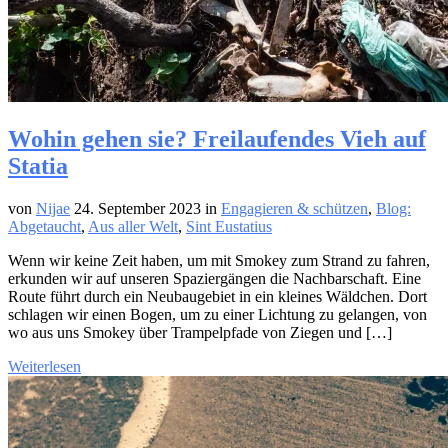
Wohin gehen sie? Freilaufendes Vieh auf
Statia
von
Nijae
24. September 2023
in
Engagieren & schützen
,
Blog:
Abgetaucht
,
Aus aller Welt
,
Sint Eustatius
Wenn wir keine Zeit haben, um mit Smokey zum Strand zu fahren,
erkunden wir auf unseren Spaziergängen die Nachbarschaft. Eine
Route führt durch ein Neubaugebiet in ein kleines Wäldchen. Dort
schlagen wir einen Bogen, um zu einer Lichtung zu gelangen, von
wo aus uns Smokey über Trampelpfade von Ziegen und […]
Weiterlesen