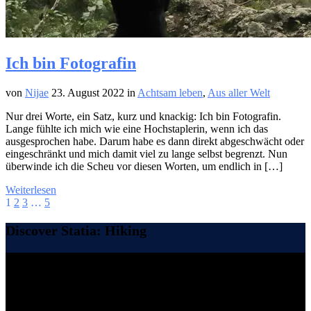
Ich bin Fotografin
von
Nijae
23. August 2022
in
Achtsam leben
,
Aus aller Welt
Nur drei Worte, ein Satz, kurz und knackig: Ich bin Fotografin.
Lange fühlte ich mich wie eine Hochstaplerin, wenn ich das
ausgesprochen habe. Darum habe es dann direkt abgeschwächt oder
eingeschränkt und mich damit viel zu lange selbst begrenzt. Nun
überwinde ich die Scheu vor diesen Worten, um endlich in […]
Weiterlesen
1
2
3
…
5
Discover Statia: Hiking
Video-
Player