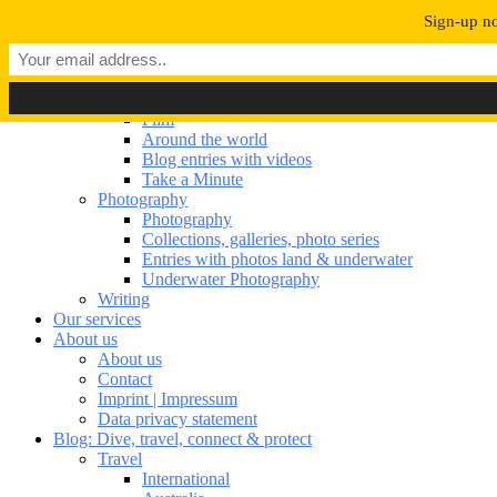
Navigation umschalten
Sign-up no
Our portfolio
Our portfolio
Film
Film
Around the world
Blog entries with videos
Take a Minute
Photography
Photography
Collections, galleries, photo series
Entries with photos land & underwater
Underwater Photography
Writing
Our services
About us
About us
Contact
Imprint | Impressum
Data privacy statement
Blog: Dive, travel, connect & protect
Travel
International