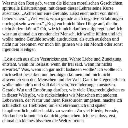
Was mir den Rest gab, waren die kleinen moralischen Geschichten,
spirituelle Erläuterungen, mit denen dieser Lehrer seine Kurse
abschloss. „Achtet auf eure Gefühle. Lasst euch nicht von ihnen
beherrschen.” „Wer weiß, wozu gerade auch negative Erfahrungen
noch gut sein werden.” „Regt euch nicht über Dinge auf, die ihr
nicht ändern könnt.” Oh, wie ich mich darüber aufgeregt habe! Ich
war nun einmal ein emotionaler Mensch, ich wollte fühlen und ich
wollte meine Gefühle sowohl ausdrücken, als auch ausleben und
nicht nur besonnen vor mich hin grinsen wie ein Mönch oder sonst
irgendein Heiliger.
„Löst euch aus allen Verstrickungen. Wahre Liebe und Zuneigung
entsteht, wenn ihr loslasst, wenn ihr frei seid, wenn ihr nichts
erwartet.” Was, wenn ich gar nicht loslassen wollte? Ich wollte ich
mich selbst bestärken und beruhigen können und mich nicht
abwenden von den Menschen und der Welt. Ganz im Gegenteil: Ich
wollte mittendrin und voll dabei sein, Veränderungen anstoßen.
Gerade Wut und Empörung darüber, wie viele Ungerechtigkeiten es
in dieser Welt gibt, wie rücksichtslos wir Menschen mit anderen
Lebewesen, der Natur und ihren Ressourcen umgehen, machte ich
schließlich zu Triebfeder, um erst ehrenamtlich und später
hauptberuflich politisch aktiv zu werden. Zu viel Friede, Freude,
Eierkuchen konnte ich da nicht gebrauchen. Ich beschloss, erst
einmal ein kleines bisschen die Welt zu retten.