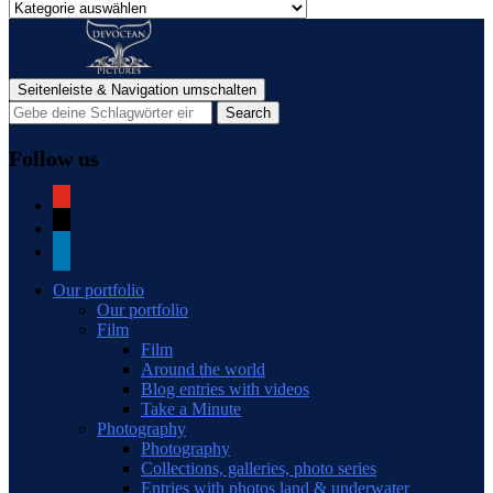
Categories
of
blog
posts
Seitenleiste & Navigation umschalten
Follow us
youtube
mail
linkedin
Our portfolio
Our portfolio
Film
Film
Around the world
Blog entries with videos
Take a Minute
Photography
Photography
Collections, galleries, photo series
Entries with photos land & underwater