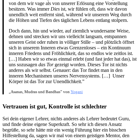
von dem wir vage als von unserer Erlösung eine Vorstellung
besitzen. Was immer
Dies
ist, wir fühlen oft, dass wir davon
unendlich weit entfernt sind, während wir unserem Weg durch
die Höhen und Tiefen des täglichen Lebens entlang stolpern.
Doch dann, hin und wieder, auf ziemlich wundersame Weise,
dehnen und strecken wir uns vielleicht langsam, entspannen
unseren Geist oder ruhen in völliger Stille – und plötzlich öffnet
sich in unserem Inneren etwas Grenzenloses – ein Kontinuum
inneren Friedens und Fröhlichkeit, das so endlos wie zeitlos ist.
[…] Haben wir so etwas einmal erlebt (und fast jeder hat das), ist
uns sozusagen
das Tor
gezeigt worden. Dieses Tor ist nichts
anderes als wir selbst. Genauer: das Tor findet man in den
inneren Mechanismen unseres Nervensystems. […] Unser
Körper ist das Tor zur Unendlichkeit.”
„Asanas, Mudras und Bandhas” von
Yogani
Vertrauen ist gut, Kontrolle ist schlechter
Sei dein eigener Lehrer, nichts anderes als Lehrer bedeutet Guru,
und finde deine eigene Superkraft. So sehr ich diesen Ansatz
begrüße, so sehr hätte mir ein wenig Führung hier ein bisschen
Hilfestellung da, sagen wir mal von einem geistigen Mentor, den