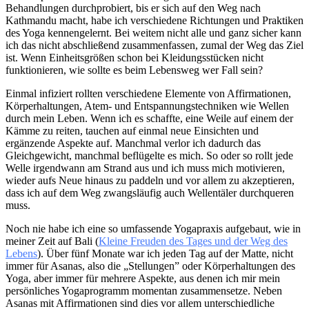
Behandlungen durchprobiert, bis er sich auf den Weg nach
Kathmandu macht, habe ich verschiedene Richtungen und Praktiken
des Yoga kennengelernt. Bei weitem nicht alle und ganz sicher kann
ich das nicht abschließend zusammenfassen, zumal der Weg das Ziel
ist. Wenn Einheitsgrößen schon bei Kleidungsstücken nicht
funktionieren, wie sollte es beim Lebensweg wer Fall sein?
Einmal infiziert rollten verschiedene Elemente von Affirmationen,
Körperhaltungen, Atem- und Entspannungstechniken wie Wellen
durch mein Leben. Wenn ich es schaffte, eine Weile auf einem der
Kämme zu reiten, tauchen auf einmal neue Einsichten und
ergänzende Aspekte auf. Manchmal verlor ich dadurch das
Gleichgewicht, manchmal beflügelte es mich. So oder so rollt jede
Welle irgendwann am Strand aus und ich muss mich motivieren,
wieder aufs Neue hinaus zu paddeln und vor allem zu akzeptieren,
dass ich auf dem Weg zwangsläufig auch Wellentäler durchqueren
muss.
Noch nie habe ich eine so umfassende Yogapraxis aufgebaut, wie in
meiner Zeit auf Bali (
Kleine Freuden des Tages und der Weg des
Lebens
). Über fünf Monate war ich jeden Tag auf der Matte, nicht
immer für Asanas, also die „Stellungen” oder Körperhaltungen des
Yoga, aber immer für mehrere Aspekte, aus denen ich mir mein
persönliches Yogaprogramm momentan zusammensetze. Neben
Asanas mit Affirmationen sind dies vor allem unterschiedliche