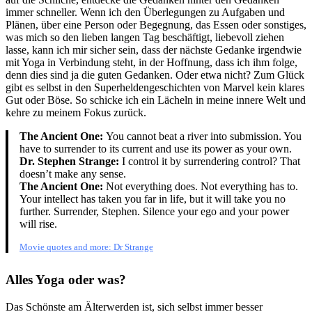
immer schneller. Wenn ich den Überlegungen zu Aufgaben und
Plänen, über eine Person oder Begegnung, das Essen oder sonstiges,
was mich so den lieben langen Tag beschäftigt, liebevoll ziehen
lasse, kann ich mir sicher sein, dass der nächste Gedanke irgendwie
mit Yoga in Verbindung steht, in der Hoffnung, dass ich ihm folge,
denn dies sind ja die guten Gedanken. Oder etwa nicht? Zum Glück
gibt es selbst in den Superheldengeschichten von Marvel kein klares
Gut oder Böse. So schicke ich ein Lächeln in meine innere Welt und
kehre zu meinem Fokus zurück.
The Ancient One:
You cannot beat a river into submission. You
have to surrender to its current and use its power as your own.
Dr. Stephen Strange:
I control it by surrendering control? That
doesn’t make any sense.
The Ancient One:
Not everything does. Not everything has to.
Your intellect has taken you far in life, but it will take you no
further. Surrender, Stephen. Silence your ego and your power
will rise.
Movie quotes and more: Dr Strange
Alles Yoga oder was?
Das Schönste am Älterwerden ist, sich selbst immer besser