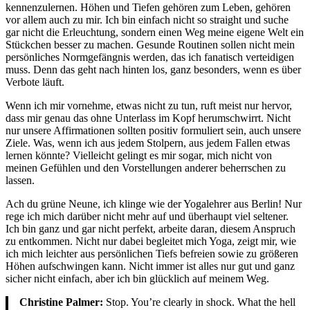
kennenzulernen. Höhen und Tiefen gehören zum Leben, gehören
vor allem auch zu mir. Ich bin einfach nicht so straight und suche
gar nicht die Erleuchtung, sondern einen Weg meine eigene Welt ein
Stückchen besser zu machen. Gesunde Routinen sollen nicht mein
persönliches Normgefängnis werden, das ich fanatisch verteidigen
muss. Denn das geht nach hinten los, ganz besonders, wenn es über
Verbote läuft.
Wenn ich mir vornehme, etwas nicht zu tun, ruft meist nur hervor,
dass mir genau das ohne Unterlass im Kopf herumschwirrt. Nicht
nur unsere Affirmationen sollten positiv formuliert sein, auch unsere
Ziele. Was, wenn ich aus jedem Stolpern, aus jedem Fallen etwas
lernen könnte? Vielleicht gelingt es mir sogar, mich nicht von
meinen Gefühlen und den Vorstellungen anderer beherrschen zu
lassen.
Ach du grüne Neune, ich klinge wie der Yogalehrer aus Berlin! Nur
rege ich mich darüber nicht mehr auf und überhaupt viel seltener.
Ich bin ganz und gar nicht perfekt, arbeite daran, diesem Anspruch
zu entkommen. Nicht nur dabei begleitet mich Yoga, zeigt mir, wie
ich mich leichter aus persönlichen Tiefs befreien sowie zu größeren
Höhen aufschwingen kann. Nicht immer ist alles nur gut und ganz
sicher nicht einfach, aber ich bin glücklich auf meinem Weg.
Christine Palmer:
Stop. You’re clearly in shock. What the hell