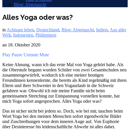
Blog: Abgetaucht
Alles Yoga oder was?
in
Achtsam leben
,
Deutschland
,
Blog: Abgetaucht
,
Indien
,
Aus aller
Welt
,
Indonesien
,
Philippinen
an
18. Oktober 2020
Play
Pause
Unmute
Mute
Keine Ahnung, wann ich das erste Mal von Yoga gehört habe. Als
die Oberstufe begann wurden Schüler von zwei Gesamtschulen neu
zusammengewürfelt, wodurch ich eine meiner heutigen
Freundinnen kennenlernte, die bereits als Kind regelmäßig mit ihren
Eltern und ihrer Schwester in den Yogaurlaub in die Schweiz
gefahren war. Obwohl ich mir meine Familie nicht beim
gemeinsamen Stretching zur Entspannung vorstellen konnte, hat
mich Yoga sofort angesprochen. Alles Yoga oder was?
Das ist sicher nicht bei jedem so. Doch, wie bei mir, tauchen beim
Wort Yoga bei den meisten Menschen sofort irgendwelche Bilder
und Zuschreibungen voor dem inneren Auge auf. Von Euphorie
über Desinteresse bis leidenschaftliche Abwehr ist alles dabei.