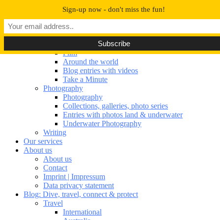
Navigation umschalten
Sign-up now - don't miss the fun!
Our portfolio
Our portfolio
Film
Film
Around the world
Blog entries with videos
Take a Minute
Photography
Photography
Collections, galleries, photo series
Entries with photos land & underwater
Underwater Photography
Writing
Our services
About us
About us
Contact
Imprint | Impressum
Data privacy statement
Blog: Dive, travel, connect & protect
Travel
International