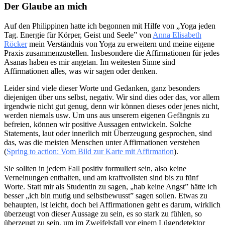
Der Glaube an mich
Auf den Philippinen hatte ich begonnen mit Hilfe von „Yoga jeden
Tag. Energie für Körper, Geist und Seele” von
Anna Elisabeth
Röcker
mein Verständnis von Yoga zu erweitern und meine eigene
Praxis zusammenzustellen. Insbesondere die Affirmationen für jedes
Asanas haben es mir angetan. Im weitesten Sinne sind
Affirmationen alles, was wir sagen oder denken.
Leider sind viele dieser Worte und Gedanken, ganz besonders
diejenigen über uns selbst, negativ. Wir sind dies oder das, vor allem
irgendwie nicht gut genug, denn wir können dieses oder jenes nicht,
werden niemals usw. Um uns aus unserem eigenen Gefängnis zu
befreien, können wir positive Aussagen entwickeln. Solche
Statements, laut oder innerlich mit Überzeugung gesprochen, sind
das, was die meisten Menschen unter Affirmationen verstehen
(
Spring to action: Vom Bild zur Karte mit Affirmation
).
Sie sollten in jedem Fall positiv formuliert sein, also keine
Verneinungen enthalten, und am kraftvollsten sind bis zu fünf
Worte. Statt mir als Studentin zu sagen, „hab keine Angst” hätte ich
besser „ich bin mutig und selbstbewusst” sagen sollen. Etwas zu
behaupten, ist leicht, doch bei Affirmationen geht es darum, wirklich
überzeugt von dieser Aussage zu sein, es so stark zu fühlen, so
überzeugt zu sein, um im Zweifelsfall vor einem Lügendetektor