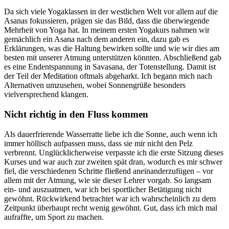
Da sich viele Yogaklassen in der westlichen Welt vor allem auf die
Asanas fokussieren, prägen sie das Bild, dass die überwiegende
Mehrheit von Yoga hat. In meinem ersten Yogakurs nahmen wir
gemächlich ein Asana nach dem anderen ein, dazu gab es
Erklärungen, was die Haltung bewirken sollte und wie wir dies am
besten mit unserer Atmung unterstützen könnten. Abschließend gab
es eine Endentspannung in Savasana, der Totenstellung. Damit ist
der Teil der Meditation oftmals abgeharkt. Ich begann mich nach
Alternativen umzusehen, wobei Sonnengrüße besonders
vielversprechend klangen.
Nicht richtig in den Fluss kommen
Als dauerfrierende Wasserratte liebe ich die Sonne, auch wenn ich
immer höllisch aufpassen muss, dass sie mir nicht den Pelz
verbrennt. Unglücklicherweise verpasste ich die erste Sitzung dieses
Kurses und war auch zur zweiten spät dran, wodurch es mir schwer
fiel, die verschiedenen Schritte fließend aneinanderzufügen – vor
allem mit der Atmung, wie sie dieser Lehrer vorgab. So langsam
ein- und auszuatmen, war ich bei sportlicher Betätigung nicht
gewöhnt. Rückwirkend betrachtet war ich wahrscheinlich zu dem
Zeitpunkt überhaupt recht wenig gewöhnt. Gut, dass ich mich mal
aufraffte, um Sport zu machen.