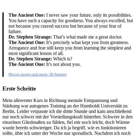
The Ancient One:
I never saw your future, only its possibilities.
You have such a capacity for goodness. You always excelled, but
not because you craved success but because of your fear of
failure.
Dr. Stephen Strange:
That’s what made me a great doctor.
The Ancient One:
It’s precisely what kept you from greatness.
Arrogance and fear still keep you from learning the simplest and
most significant lesson of all.
Dr. Stephen Strange:
Which is?
The Ancient One:
It’s not about you.
Movie quotes and more: Dr Strange
Erste Schritte
Mein allererster Kurs in Richtung mentale Entspannung und
Stärkung war autogenes Training an der Humboldt Universität zu
Berlin. Leider verpasste ich die dritte Stunde und kam anschließend
nur noch schwer mit der Vorstellungskraft hinterher. Schwere in den
einzelnen Gliedmaßen zu fühlen, fiel mir noch leicht, doch Wärme
wurde bereits schwieriger. Da ich ja begriff, wie es funktionieren
sollte, übte ich unter der Woche nur sporadisch. Nachdem ich noch