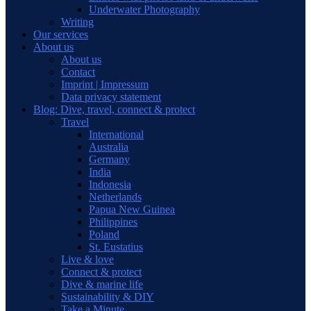
Underwater Photography
Writing
Our services
About us
About us
Contact
Imprint | Impressum
Data privacy statement
Blog: Dive, travel, connect & protect
Travel
International
Australia
Germany
India
Indonesia
Netherlands
Papua New Guinea
Philippines
Poland
St. Eustatius
Live & love
Connect & protect
Dive & marine life
Sustainability & DIY
Take a Minute