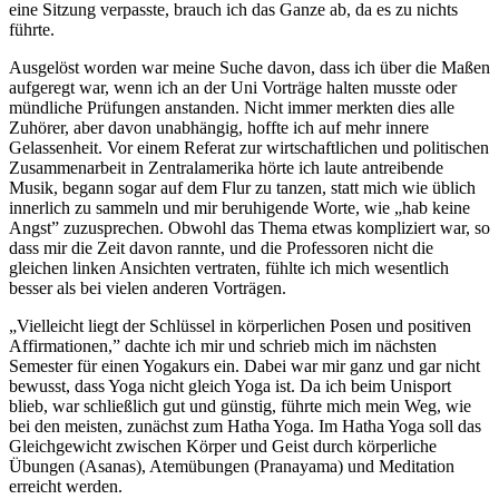
eine Sitzung verpasste, brauch ich das Ganze ab, da es zu nichts
führte.
Ausgelöst worden war meine Suche davon, dass ich über die Maßen
aufgeregt war, wenn ich an der Uni Vorträge halten musste oder
mündliche Prüfungen anstanden. Nicht immer merkten dies alle
Zuhörer, aber davon unabhängig, hoffte ich auf mehr innere
Gelassenheit. Vor einem Referat zur wirtschaftlichen und politischen
Zusammenarbeit in Zentralamerika hörte ich laute antreibende
Musik, begann sogar auf dem Flur zu tanzen, statt mich wie üblich
innerlich zu sammeln und mir beruhigende Worte, wie „hab keine
Angst” zuzusprechen. Obwohl das Thema etwas kompliziert war, so
dass mir die Zeit davon rannte, und die Professoren nicht die
gleichen linken Ansichten vertraten, fühlte ich mich wesentlich
besser als bei vielen anderen Vorträgen.
„Vielleicht liegt der Schlüssel in körperlichen Posen und positiven
Affirmationen,” dachte ich mir und schrieb mich im nächsten
Semester für einen Yogakurs ein. Dabei war mir ganz und gar nicht
bewusst, dass Yoga nicht gleich Yoga ist. Da ich beim Unisport
blieb, war schließlich gut und günstig, führte mich mein Weg, wie
bei den meisten, zunächst zum Hatha Yoga. Im Hatha Yoga soll das
Gleichgewicht zwischen Körper und Geist durch körperliche
Übungen (Asanas), Atemübungen (Pranayama) und Meditation
erreicht werden.