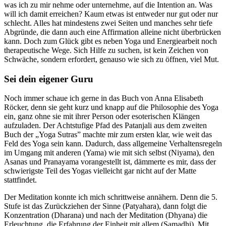
was ich zu mir nehme oder unternehme, auf die Intention an. Was
will ich damit erreichen? Kaum etwas ist entweder nur gut oder nur
schlecht. Alles hat mindestens zwei Seiten und manches sehr tiefe
Abgründe, die dann auch eine Affirmation alleine nicht überbrücken
kann. Doch zum Glück gibt es neben Yoga und Energiearbeit noch
therapeutische Wege. Sich Hilfe zu suchen, ist kein Zeichen von
Schwäche, sondern erfordert, genauso wie sich zu öffnen, viel Mut.
Sei dein eigener Guru
Noch immer schaue ich gerne in das Buch von Anna Elisabeth
Röcker, denn sie geht kurz und knapp auf die Philosophie des Yoga
ein, ganz ohne sie mit ihrer Person oder esoterischen Klängen
aufzuladen. Der Achtstufige Pfad des Patanjali aus dem zweiten
Buch der „Yoga Sutras” machte mir zum ersten klar, wie weit das
Feld des Yoga sein kann. Dadurch, dass allgemeine Verhaltensregeln
im Umgang mit anderen (Yama) wie mit sich selbst (Niyama), den
Asanas und Pranayama vorangestellt ist, dämmerte es mir, dass der
schwierigste Teil des Yogas vielleicht gar nicht auf der Matte
stattfindet.
Der Meditation konnte ich mich schrittweise annähern. Denn die 5.
Stufe ist das Zurückziehen der Sinne (Patyahara), dann folgt die
Konzentration (Dharana) und nach der Meditation (Dhyana) die
Erleuchtung, die Erfahrung der Einheit mit allem (Samadhi). Mit