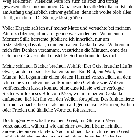
Weg erleichtert. Vielleicht wäre ich auch zu stolz und trotzig
gewesen, diese anzunehmen. Ganz besonders die Meditation ist mir
am Anfang unglaublich schwer gefallen, denn ich wollte bloß alles
richtig machen – Dr. Strange lässt grüßen.
Voller Ehrgeiz saß ich auf meiner Matte und versuchte bei meinem
Atem zu bleiben, ohne an irgendetwas zu denken. Wenn einen
Moment Stille herrschte, jubilierte ich innerlich, nur um
festzustellen, dass das ja nun einmal ein Gedanke war. Während ich
mich fürs Denken verdammte, verstrichen die Minuten, ohne das
sich innere Gelassenheit einstellte. So funktionierte das nicht.
Meine schlauen Bücher brachten Abhilfe: Der Geist brauche häufig
etwas, an dem er sich festhalten könne. Ein Bild, ein Wort, ein
Mantra. Ich begann mir einen blauen Himmel vorzustellen, an dem
ich meine Gedanken und aufkommenden Gefühle wie Wolken
vorüberziehen lassen konnte, ohne dass ich sie weiter verfolgte.
Später wurde dieses Bild zum Meer, wenn immer ein Gedanke
auftauchte, ließ ich ihn von den Wellen fortspülen. Das funktionierte
für mich zunächst besser, als mich auf geometrische Formen, Farben
oder Frieden und ähnliche Worte zu fokussieren.
Doch irgendwie schaffte es mein Geist, mir Stille am Meer
vorzugaukeln, während wie auf einer zweiten Ebene heimlich
andere Gedanken abliefen. Nach und nach kam ich meinem Geist
auf die Schliche, entdecke die Gedanken hinter den Gedanken