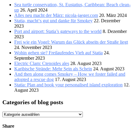
Sea turtle conservation, St. Eustatius, Caribbean: Beach clean-
up
26. April 2024
Alles neu macht der März: nicola-jaeger.com
20. März 2024
Statia, macht‘s gut und danke für Smokey
22. Dezember
2023
Port and airport: Statia’s gateways to the world
8. Dezember
2023
Frei wie ein Vogel: Warum das Glück abseits der Straße liegt
24. November 2023
Wohin gehen sie? Freilaufendes Vieh auf Statia
24.
September 2023
Electric Clam: Ctenoides ales
28. August 2023
Karibische Strände: Mehr Sein als Schein
24. August 2023
And then along comes Smokey – How we foster failed and
adopted a rescue dog
17. August 2023
Statia: Plan and book your personalised island exploration
12.
August 2023
Categories of blog posts
Categories
of
blog
Share
posts