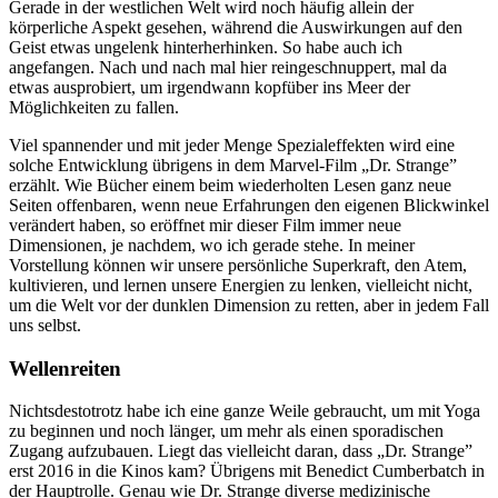
Gerade in der westlichen Welt wird noch häufig allein der
körperliche Aspekt gesehen, während die Auswirkungen auf den
Geist etwas ungelenk hinterherhinken. So habe auch ich
angefangen. Nach und nach mal hier reingeschnuppert, mal da
etwas ausprobiert, um irgendwann kopfüber ins Meer der
Möglichkeiten zu fallen.
Viel spannender und mit jeder Menge Spezialeffekten wird eine
solche Entwicklung übrigens in dem Marvel-Film „Dr. Strange”
erzählt. Wie Bücher einem beim wiederholten Lesen ganz neue
Seiten offenbaren, wenn neue Erfahrungen den eigenen Blickwinkel
verändert haben, so eröffnet mir dieser Film immer neue
Dimensionen, je nachdem, wo ich gerade stehe. In meiner
Vorstellung können wir unsere persönliche Superkraft, den Atem,
kultivieren, und lernen unsere Energien zu lenken, vielleicht nicht,
um die Welt vor der dunklen Dimension zu retten, aber in jedem Fall
uns selbst.
Wellenreiten
Nichtsdestotrotz habe ich eine ganze Weile gebraucht, um mit Yoga
zu beginnen und noch länger, um mehr als einen sporadischen
Zugang aufzubauen. Liegt das vielleicht daran, dass „Dr. Strange”
erst 2016 in die Kinos kam? Übrigens mit Benedict Cumberbatch in
der Hauptrolle. Genau wie Dr. Strange diverse medizinische