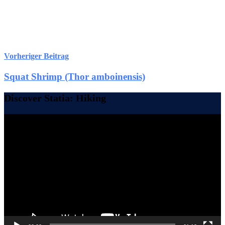
Vorheriger Beitrag
Squat Shrimp (Thor amboinensis)
Discover Statia: Hiking
Video-
Player