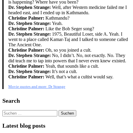
is happening? Where have you been?
Dr. Stephen Strange:
Well, after Western medicine failed me I
headed east, and I ended up in Kathmandu.
Christine Palmer:
Kathmandu?
Dr. Stephen Strange:
Yeah.
Christine Palmer:
Like the Bob Seger song?
Dr. Stephen Strange:
1975, Beautiful Loser, side A. Yeah. I
went to a place called Kamar-Taj and I talked to someone called
The Ancient One.
Christine Palmer:
Oh, so you joined a cult.
Dr. Stephen Strange:
No, I didn’t. No, not exactly. No. They
did teach me to tap into powers that I never even knew existed.
Christine Palmer:
Yeah, that sounds like a cult.
Dr. Stephen Strange:
It’s not a cult.
Christine Palmer:
Well, that’s what a cultist would say.
Movie quotes and more: Dr Strange
Search
Suchen
nach:
Latest blog posts