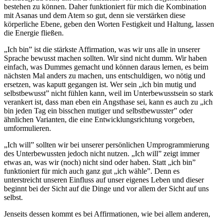
bestehen zu können. Daher funktioniert für mich die Kombination
mit Asanas und dem Atem so gut, denn sie verstärken diese
körperliche Ebene, geben den Worten Festigkeit und Haltung, lassen
die Energie fließen.
„Ich bin” ist die stärkste Affirmation, was wir uns alle in unserer
Sprache bewusst machen sollten. Wir sind nicht dumm. Wir haben
einfach, was Dummes gemacht und können daraus lernen, es beim
nächsten Mal anders zu machen, uns entschuldigen, wo nötig und
ersetzen, was kaputt gegangen ist. Wer sein „ich bin mutig und
selbstbewusst” nicht fühlen kann, weil im Unterbewusstsein so stark
verankert ist, dass man eben ein Angsthase sei, kann es auch zu „ich
bin jeden Tag ein bisschen mutiger und selbstbewusster” oder
ähnlichen Varianten, die eine Entwicklungsrichtung vorgeben,
umformulieren.
„Ich will” sollten wir bei unserer persönlichen Umprogrammierung
des Unterbewussten jedoch nicht nutzen. „Ich will” zeigt immer
etwas an, was wir (noch) nicht sind oder haben. Statt „ich bin”
funktioniert für mich auch ganz gut „ich wähle”. Denn es
unterstreicht unseren Einfluss auf unser eigenes Leben und dieser
beginnt bei der Sicht auf die Dinge und vor allem der Sicht auf uns
selbst.
Jenseits dessen kommt es bei Affirmationen, wie bei allem anderen,