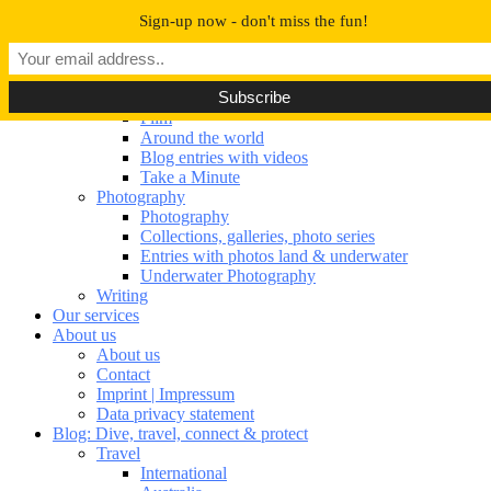
Navigation umschalten
Sign-up now - don't miss the fun!
Our portfolio
Our portfolio
Film
Film
Around the world
Blog entries with videos
Take a Minute
Photography
Photography
Collections, galleries, photo series
Entries with photos land & underwater
Underwater Photography
Writing
Our services
About us
About us
Contact
Imprint | Impressum
Data privacy statement
Blog: Dive, travel, connect & protect
Travel
International