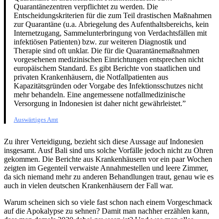
Quarantänezentren verpflichtet zu werden. Die
Entscheidungskriterien für die zum Teil drastischen Maßnahmen
zur Quarantäne (u.a. Abriegelung des Aufenthaltsbereichs, kein
Internetzugang, Sammelunterbringung von Verdachtsfällen mit
infektiösen Patienten) bzw. zur weiteren Diagnostik und
Therapie sind oft unklar. Die für die Quarantänemaßnahmen
vorgesehenen medizinischen Einrichtungen entsprechen nicht
europäischem Standard. Es gibt Berichte von staatlichen und
privaten Krankenhäusern, die Notfallpatienten aus
Kapazitätsgründen oder Vorgabe des Infektionsschutzes nicht
mehr behandeln. Eine angemessene notfallmedizinische
Versorgung in Indonesien ist daher nicht gewährleistet.”
Auswärtiges Amt
Zu ihrer Verteidigung, bezieht sich diese Aussage auf Indonesien
insgesamt. Ausf Bali sind uns solche Vorfälle jedoch nicht zu Ohren
gekommen. Die Berichte aus Krankenhäusern vor ein paar Wochen
zeigten im Gegenteil verwaiste Annahmestellen und leere Zimmer,
da sich niemand mehr zu anderen Behandlungen traut, genau wie es
auch in vielen deutschen Krankenhäusern der Fall war.
Warum scheinen sich so viele fast schon nach einem Vorgeschmack
auf die Apokalypse zu sehnen? Damit man nachher erzählen kann,