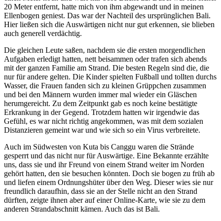
20 Meter entfernt, hatte mich von ihm abgewandt und in meinen
Ellenbogen geniest. Das war der Nachteil des ursprünglichen Bali.
Hier ließen sich die Auswärtigen nicht nur gut erkennen, sie blieben
auch generell verdächtig.
Die gleichen Leute saßen, nachdem sie die ersten morgendlichen
Aufgaben erledigt hatten, nett beisammen oder trafen sich abends
mit der ganzen Familie am Strand. Die besten Regeln sind die, die
nur für andere gelten. Die Kinder spielten Fußball und tollten durchs
Wasser, die Frauen fanden sich zu kleinen Grüppchen zusammen
und bei den Männern wurden immer mal wieder ein Gläschen
herumgereicht. Zu dem Zeitpunkt gab es noch keine bestätigte
Erkrankung in der Gegend. Trotzdem hatten wir irgendwie das
Gefühl, es war nicht richtig angekommen, was mit dem sozialen
Distanzieren gemeint war und wie sich so ein Virus verbreitete.
Auch im Südwesten von Kuta bis Canggu waren die Strände
gesperrt und das nicht nur für Auswärtige. Eine Bekannte erzählte
uns, dass sie und ihr Freund von einem Strand weiter im Norden
gehört hatten, den sie besuchen könnten. Doch sie bogen zu früh ab
und liefen einem Ordnungshüter über den Weg. Dieser wies sie nur
freundlich daraufhin, dass sie an der Stelle nicht an den Strand
dürften, zeigte ihnen aber auf einer Online-Karte, wie sie zu dem
anderen Strandabschnitt kämen. Auch das ist Bali.