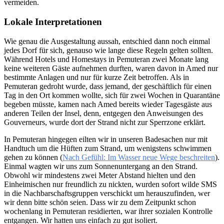
vermeiden.
Lokale Interpretationen
Wie genau die Ausgestaltung aussah, entschied dann noch einmal
jedes Dorf für sich, genauso wie lange diese Regeln gelten sollten.
Während Hotels und Homestays in Pemuteran zwei Monate lang
keine weiteren Gäste aufnehmen durften, waren davon in Amed nur
bestimmte Anlagen und nur für kurze Zeit betroffen. Als in
Pemuteran gedroht wurde, dass jemand, der geschäftlich für einen
Tag in den Ort kommen wollte, sich für zwei Wochen in Quarantäne
begeben müsste, kamen nach Amed bereits wieder Tagesgäste aus
anderen Teilen der Insel, denn, entgegen den Anweisungen des
Gouverneurs, wurde dort der Strand nicht zur Sperrzone erklärt.
In Pemuteran hingegen eilten wir in unseren Badesachen nur mit
Handtuch um die Hüften zum Strand, um wenigstens schwimmen
gehen zu können (
Nach Gefühl: Im Wasser neue Wege beschreiten
).
Einmal wagten wir uns zum Sonnenuntergang an den Strand.
Obwohl wir mindestens zwei Meter Abstand hielten und den
Einheimischen nur freundlich zu nickten, wurden sofort wilde SMS
in die Nachbarschaftsgruppen verschickt um herauszufinden, wer
wir denn bitte schön seien. Dass wir zu dem Zeitpunkt schon
wochenlang in Pemuteran residierten, war ihrer sozialen Kontrolle
entgangen. Wir hatten uns einfach zu gut isoliert.