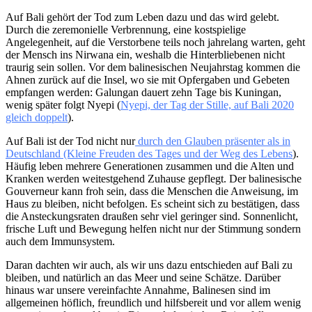
Auf Bali gehört der Tod zum Leben dazu und das wird gelebt.
Durch die zeremonielle Verbrennung, eine kostspielige
Angelegenheit, auf die Verstorbene teils noch jahrelang warten, geht
der Mensch ins Nirwana ein, weshalb die Hinterbliebenen nicht
traurig sein sollen. Vor dem balinesischen Neujahrstag kommen die
Ahnen zurück auf die Insel, wo sie mit Opfergaben und Gebeten
empfangen werden: Galungan dauert zehn Tage bis Kuningan,
wenig später folgt Nyepi (
Nyepi, der Tag der Stille, auf Bali 2020
gleich doppelt
).
Auf Bali ist der Tod nicht nur
durch den Glauben präsenter als in
Deutschland (Kleine Freuden des Tages und der Weg des Lebens
).
Häufig leben mehrere Generationen zusammen und die Alten und
Kranken werden weitestgehend Zuhause gepflegt. Der balinesische
Gouverneur kann froh sein, dass die Menschen die Anweisung, im
Haus zu bleiben, nicht befolgen. Es scheint sich zu bestätigen, dass
die Ansteckungsraten draußen sehr viel geringer sind. Sonnenlicht,
frische Luft und Bewegung helfen nicht nur der Stimmung sondern
auch dem Immunsystem.
Daran dachten wir auch, als wir uns dazu entschieden auf Bali zu
bleiben, und natürlich an das Meer und seine Schätze. Darüber
hinaus war unsere vereinfachte Annahme, Balinesen sind im
allgemeinen höflich, freundlich und hilfsbereit und vor allem wenig