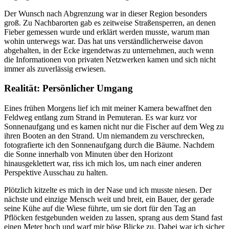
Der Wunsch nach Abgrenzung war in dieser Region besonders
groß. Zu Nachbarorten gab es zeitweise Straßensperren, an denen
Fieber gemessen wurde und erklärt werden musste, warum man
wohin unterwegs war. Das hat uns verständlicherweise davon
abgehalten, in der Ecke irgendetwas zu unternehmen, auch wenn
die Informationen von privaten Netzwerken kamen und sich nicht
immer als zuverlässig erwiesen.
Realität:
Persönlicher Umgang
Eines frühen Morgens lief ich mit meiner Kamera bewaffnet den
Feldweg entlang zum Strand in Pemuteran. Es war kurz vor
Sonnenaufgang und es kamen nicht nur die Fischer auf dem Weg zu
ihren Booten an den Strand. Um niemandem zu verschrecken,
fotografierte ich den Sonnenaufgang durch die Bäume. Nachdem
die Sonne innerhalb von Minuten über den Horizont
hinausgeklettert war, riss ich mich los, um nach einer anderen
Perspektive Ausschau zu halten.
Plötzlich kitzelte es mich in der Nase und ich musste niesen. Der
nächste und einzige Mensch weit und breit, ein Bauer, der gerade
seine Kühe auf die Wiese führte, um sie dort für den Tag an
Pflöcken festgebunden weiden zu lassen, sprang aus dem Stand fast
einen Meter hoch und warf mir böse Blicke zu. Dabei war ich sicher