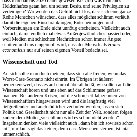
dass man damals 2020 dabei gewesen ist? Und was man alles
Heldenhaftes getan hat, um seinen Besitz und seine Privilegien zu
verteidigen? Wir werden das Gefühl nicht los, dass sich eine ganze
Reihe Menschen wünschen, dass alles möglichst schlimm verläuft,
damit die eigenen Einschränkungen, Entscheidungen und
Vorbereitungen am Ende nicht unnötig erscheinen. Vielleicht auch
einfach, damit endlich mal etwas Außergewöhnliches passiert oder,
weil Medien mit schlechten Nachrichten schon immer Ängste
schüren und uns eingeimpft wird, dass der Mensch als
Homo
economicus
nur auf seinen eigenen Vorteil bedacht sei.
Wissenschaft und Tod
An sich sollte man doch meinen, dass sich alle freuen, wenn das
Worst-Case-Scenario nicht eintritt. Im Übrigen ist äußerst
bemerkenswert, dass es auf einmal überall heißt, wir sollten auf die
Wissenschaft hören und uns eben auf das Schlimmste gefasst
machen. Bei anderen Krisen, auf die schon seit Jahrzehnten von
Wissenschaftlern hingewiesen wird und die langfristig viel
tiefgreifender und auch tödlicher verlaufen werden, lassen sich
Politik und Gesellschaft nicht nur alle Zeit der Welt, sondern folgen
zudem dem Motto „so schlimm wird es schon nicht werden”.
Insgeheim denken viele vielleicht auch „dann bin ich sowieso schon
tot”, nur laut sagt das keiner, denn dass Menschen sterben, ist total
unmenschlich.