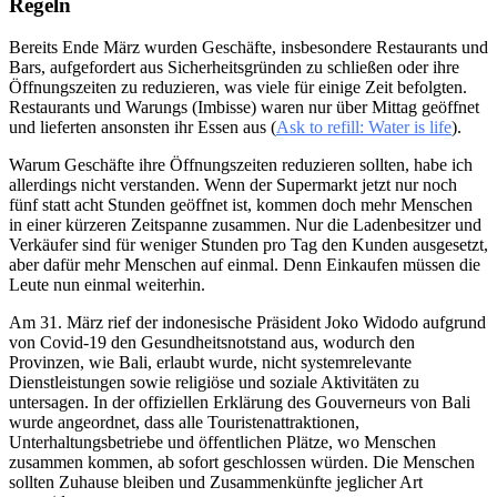
Regeln
Bereits Ende März wurden Geschäfte, insbesondere Restaurants und
Bars, aufgefordert aus Sicherheitsgründen zu schließen oder ihre
Öffnungszeiten zu reduzieren, was viele für einige Zeit befolgten.
Restaurants und Warungs (Imbisse) waren nur über Mittag geöffnet
und lieferten ansonsten ihr Essen aus (
Ask to refill: Water is life
).
Warum Geschäfte ihre Öffnungszeiten reduzieren sollten, habe ich
allerdings nicht verstanden. Wenn der Supermarkt jetzt nur noch
fünf statt acht Stunden geöffnet ist, kommen doch mehr Menschen
in einer kürzeren Zeitspanne zusammen. Nur die Ladenbesitzer und
Verkäufer sind für weniger Stunden pro Tag den Kunden ausgesetzt,
aber dafür mehr Menschen auf einmal. Denn Einkaufen müssen die
Leute nun einmal weiterhin.
Am 31. März rief der indonesische Präsident Joko Widodo aufgrund
von Covid-19 den Gesundheitsnotstand aus, wodurch den
Provinzen, wie Bali, erlaubt wurde, nicht systemrelevante
Dienstleistungen sowie religiöse und soziale Aktivitäten zu
untersagen. In der offiziellen Erklärung des Gouverneurs von Bali
wurde angeordnet, dass alle Touristenattraktionen,
Unterhaltungsbetriebe und öffentlichen Plätze, wo Menschen
zusammen kommen, ab sofort geschlossen würden. Die Menschen
sollten Zuhause bleiben und Zusammenkünfte jeglicher Art