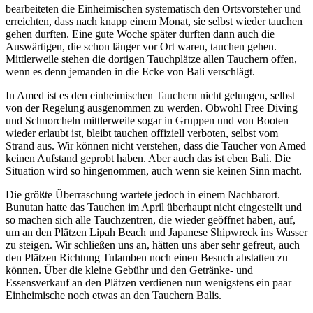
bearbeiteten die Einheimischen systematisch den Ortsvorsteher und
erreichten, dass nach knapp einem Monat, sie selbst wieder tauchen
gehen durften. Eine gute Woche später durften dann auch die
Auswärtigen, die schon länger vor Ort waren, tauchen gehen.
Mittlerweile stehen die dortigen Tauchplätze allen Tauchern offen,
wenn es denn jemanden in die Ecke von Bali verschlägt.
In Amed ist es den einheimischen Tauchern nicht gelungen, selbst
von der Regelung ausgenommen zu werden. Obwohl Free Diving
und Schnorcheln mittlerweile sogar in Gruppen und von Booten
wieder erlaubt ist, bleibt tauchen offiziell verboten, selbst vom
Strand aus. Wir können nicht verstehen, dass die Taucher von Amed
keinen Aufstand geprobt haben. Aber auch das ist eben Bali. Die
Situation wird so hingenommen, auch wenn sie keinen Sinn macht.
Die größte Überraschung wartete jedoch in einem Nachbarort.
Bunutan hatte das Tauchen im April überhaupt nicht eingestellt und
so machen sich alle Tauchzentren, die wieder geöffnet haben, auf,
um an den Plätzen Lipah Beach und Japanese Shipwreck ins Wasser
zu steigen. Wir schließen uns an, hätten uns aber sehr gefreut, auch
den Plätzen Richtung Tulamben noch einen Besuch abstatten zu
können. Über die kleine Gebühr und den Getränke- und
Essensverkauf an den Plätzen verdienen nun wenigstens ein paar
Einheimische noch etwas an den Tauchern Balis.