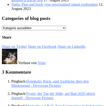
adopted a rescue dog
17. August 2023
Statia: Plan and book your personalised island exploration
12.
August 2023
Categories of blog posts
Categories
of
blog
Share
posts
Share on Twitter
Share on Facebook
Share on LinkedIn
Verfasst von
Nijae
3 Kommentare
Pingback:
Heimkehr: Rück- und Ausblicke über den
Maskenrand - Devocean Pictures
Pingback:
Nyepi, der Tag der Stille, auf Bali 2020 gleich
doppelt - Devocean Pictures
Pingback:
Deutsche auf Bali: Zum Coronavirus in Indonesien