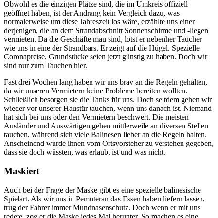
Obwohl es die einzigen Plätze sind, die im Umkreis offiziell
geöffnet haben, ist der Andrang kein Vergleich dazu, was
normalerweise um diese Jahreszeit los wäre, erzählte uns einer
derjenigen, die an dem Strandabschnitt Sonnenschirme und -liegen
vermieten. Da die Geschäfte mau sind, lotst er nebenher Taucher
wie uns in eine der Strandbars. Er zeigt auf die Hügel. Spezielle
Coronapreise, Grundstücke seien jetzt günstig zu haben. Doch wir
sind nur zum Tauchen hier.
Fast drei Wochen lang haben wir uns brav an die Regeln gehalten,
da wir unseren Vermietern keine Probleme bereiten wollten.
Schließlich besorgen sie die Tanks für uns. Doch seitdem gehen wir
wieder vor unserer Haustür tauchen, wenn uns danach ist. Niemand
hat sich bei uns oder den Vermietern beschwert. Die meisten
Ausländer und Auswärtigen gehen mittlerweile an diversen Stellen
tauchen, während sich viele Balinesen lieber an die Regeln halten.
Anscheinend wurde ihnen vom Ortsvorsteher zu verstehen gegeben,
dass sie doch wüssten, was erlaubt ist und was nicht.
Maskiert
Auch bei der Frage der Maske gibt es eine spezielle balinesische
Spielart. Als wir uns in Pemuteran das Essen haben liefern lassen,
trug der Fahrer immer Mundnasenschutz. Doch wenn er mit uns
redete, zog er die Maske jedes Mal herunter. So machen es eine