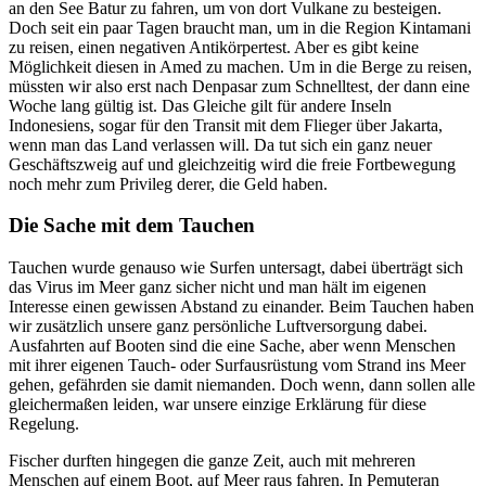
an den See Batur zu fahren, um von dort Vulkane zu besteigen.
Doch seit ein paar Tagen braucht man, um in die Region Kintamani
zu reisen, einen negativen Antikörpertest. Aber es gibt keine
Möglichkeit diesen in Amed zu machen. Um in die Berge zu reisen,
müssten wir also erst nach Denpasar zum Schnelltest, der dann eine
Woche lang gültig ist. Das Gleiche gilt für andere Inseln
Indonesiens, sogar für den Transit mit dem Flieger über Jakarta,
wenn man das Land verlassen will. Da tut sich ein ganz neuer
Geschäftszweig auf und gleichzeitig wird die freie Fortbewegung
noch mehr zum Privileg derer, die Geld haben.
Die Sache mit dem Tauchen
Tauchen wurde genauso wie Surfen untersagt, dabei überträgt sich
das Virus im Meer ganz sicher nicht und man hält im eigenen
Interesse einen gewissen Abstand zu einander. Beim Tauchen haben
wir zusätzlich unsere ganz persönliche Luftversorgung dabei.
Ausfahrten auf Booten sind die eine Sache, aber wenn Menschen
mit ihrer eigenen Tauch- oder Surfausrüstung vom Strand ins Meer
gehen, gefährden sie damit niemanden. Doch wenn, dann sollen alle
gleichermaßen leiden, war unsere einzige Erklärung für diese
Regelung.
Fischer durften hingegen die ganze Zeit, auch mit mehreren
Menschen auf einem Boot, auf Meer raus fahren. In Pemuteran