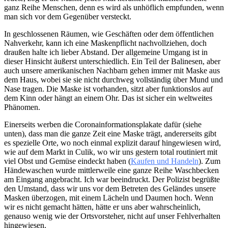
ganz Reihe Menschen, denn es wird als unhöflich empfunden, wenn
man sich vor dem Gegenüber versteckt.
In geschlossenen Räumen, wie Geschäften oder dem öffentlichen
Nahverkehr, kann ich eine Maskenpflicht nachvollziehen, doch
draußen halte ich lieber Abstand. Der allgemeine Umgang ist in
dieser Hinsicht äußerst unterschiedlich. Ein Teil der Balinesen, aber
auch unsere amerikanischen Nachbarn gehen immer mit Maske aus
dem Haus, wobei sie sie nicht durchweg vollständig über Mund und
Nase tragen. Die Maske ist vorhanden, sitzt aber funktionslos auf
dem Kinn oder hängt an einem Ohr. Das ist sicher ein weltweites
Phänomen.
Einerseits werben die Coronainformationsplakate dafür (siehe
unten), dass man die ganze Zeit eine Maske trägt, andererseits gibt
es spezielle Orte, wo noch einmal explizit darauf hingewiesen wird,
wie auf dem Markt in Culik, wo wir uns gestern total routiniert mit
viel Obst und Gemüse eindeckt haben (
Kaufen und Handeln
). Zum
Händewaschen wurde mittlerweile eine ganze Reihe Waschbecken
am Eingang angebracht. Ich war beeindruckt. Der Polizist begrüßte
den Umstand, dass wir uns vor dem Betreten des Geländes unsere
Masken überzogen, mit einem Lächeln und Daumen hoch. Wenn
wir es nicht gemacht hätten, hätte er uns aber wahrscheinlich,
genauso wenig wie der Ortsvorsteher, nicht auf unser Fehlverhalten
hingewiesen.