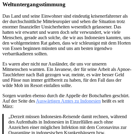
Weltuntergangsstimmung
Das Land und seine Einwohner sind eindeutig krisenerfahrener als
der durchschnittliche Mitteleuropäer und sehen die Situation trotz
enormer finanzieller Unsicherheiten wesentlich gelassener. Das
hatten wir erwartet und waren doch sehr verwundert, wie viele
Menschen, gerade auch solche, die wir aus Indonesien kannten, uns
den wohlgemeinten Rat gaben, dass wir schleunigst mit dem Horten
von Essen beginnen müssten und uns am besten irgendwo
verbarrikadieren sollten.
Es waren aber nicht nur Ausländer, die uns vor unseren
Mitmenschen warnten. Ein Javanese, der für seine Arbeit als Apnoe-
Tauchlehrer nach Bali gezogen war, meinte, es wäre besser Geld
und Pässe nun immer griffbereit zu haben, für den Fall dass der
wilde Mob im Resort einfallen sollte.
Sorgen wurden ebenso durch die Appelle der Botschaften geschürt.
Auf der Seite des
Auswärtigen Amtes zu Indonesien
heißt es seit
März:
„Derzeit müssen Indonesien-Reisende damit rechnen, während
des Aufenthalts in Indonesien in Einzelfällen auch ohne
Anzeichen einer möglichen Infektion mit dem Coronavirus zur
Quarantäne in indonesischen Krankenhäusern bzw.