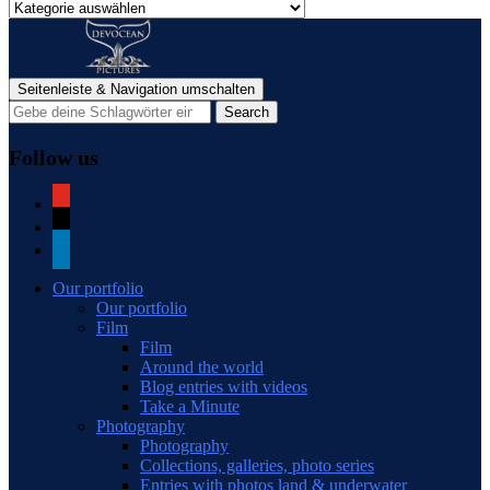
Categories
of
blog
posts
Seitenleiste & Navigation umschalten
Follow us
youtube
mail
linkedin
Our portfolio
Our portfolio
Film
Film
Around the world
Blog entries with videos
Take a Minute
Photography
Photography
Collections, galleries, photo series
Entries with photos land & underwater