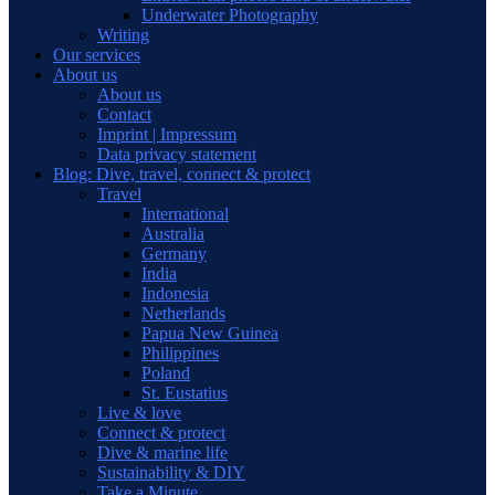
Underwater Photography
Writing
Our services
About us
About us
Contact
Imprint | Impressum
Data privacy statement
Blog: Dive, travel, connect & protect
Travel
International
Australia
Germany
India
Indonesia
Netherlands
Papua New Guinea
Philippines
Poland
St. Eustatius
Live & love
Connect & protect
Dive & marine life
Sustainability & DIY
Take a Minute